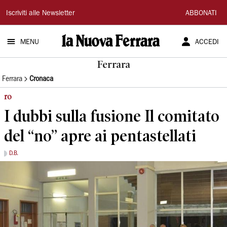
La
Iscriviti alle Newsletter
ABBONATI
Nuova
MENU
ACCEDI
Ferrara
Ferrara
Ferrara
Cronaca
ro
I dubbi sulla fusione Il comitato
del “no” apre ai pentastellati
D.B.