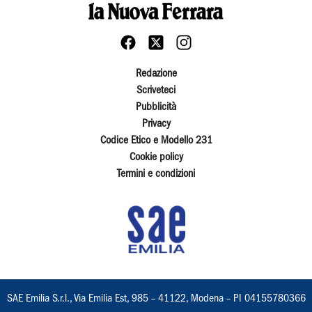
Redazione
Scriveteci
Pubblicità
Privacy
Codice Etico e Modello 231
Cookie policy
Termini e condizioni
SAE Emilia S.r.l., Via Emilia Est, 985 – 41122, Modena – PI 04155780366