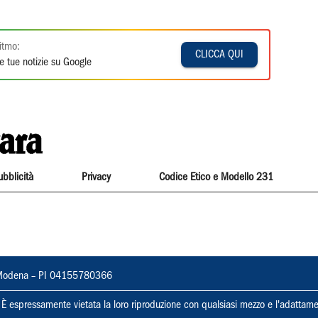
itmo:
CLICCA QUI
e tue notizie su Google
ubblicità
Privacy
Codice Etico e Modello 231
22, Modena – PI 04155780366
ti. È espressamente vietata la loro riproduzione con qualsiasi mezzo e l'adattame