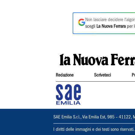
Non lasciare decidere l'algor
scegli
La Nuova Ferrara
per l
Redazione
Scriveteci
P
SAE Emilia S.r.l., Via Emilia Est, 985 – 411
I diritti delle immagini e dei testi sono riserva