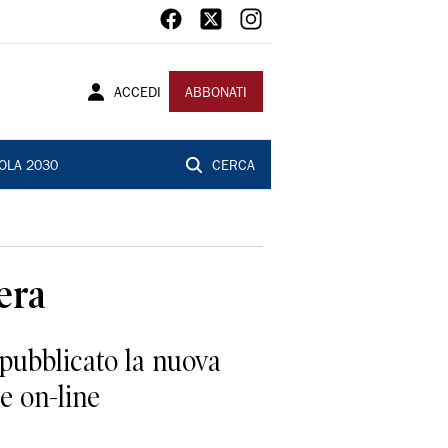
ACCEDI
ABBONATI
OLA 2030
CERCA
era
 pubblicato la nuova
he on-line