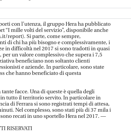
porti con l’utenza, il gruppo Hera ha pubblicato
t “I mille volti del servizio”, disponibile anche
it/report). Si parte, come sempre,
onti di chi ha più bisogno e complessivamente, i
ze in difficoltà nel 2017 si sono tradotti in quasi
e, per un valore complessivo che supera i 7,5
iziativa beneficiano non soltanto clienti
ionisti e aziende. In particolare, sono state
ess che hanno beneficiato di questa
a tante facce. Una di queste è quella degli
 in tutto il territorio servito. In particolare in
ncia di Ferrara si sono registrati tempi di attesa,
minuti. Nel complesso, sono stati più di 37 mila i
si sono recati in uno sportello Hera nel 2017. —
TI RISERVATI