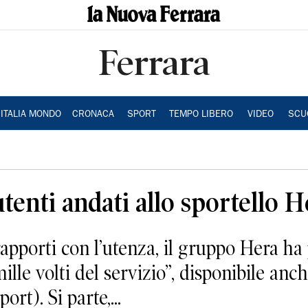
Ferrara
ITALIA MONDO
CRONACA
SPORT
TEMPO LIBERO
VIDEO
SCU
tenti andati allo sportello H
apporti con l’utenza, il gruppo Hera ha
ille volti del servizio”, disponibile anc
rt). Si parte,...