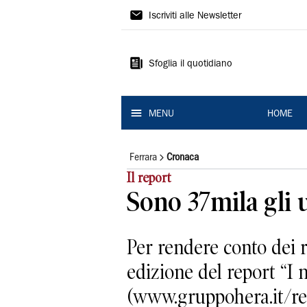
La
Iscriviti alle Newsletter
Nuova
Ferrara
Sfoglia il quotidiano
MENU
HOME
Ferrara
Cronaca
Il report
Sono 37mila gli u
Per rendere conto dei r
edizione del report “I m
(www.gruppohera.it/repo