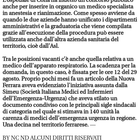
L’ospedale di Cona ha indetto un concorso pubblico
anche per inserire in organico un medico specialista
in anestesia e rianimazione. Come spesso avviene da
quando le due aziende hanno unificato i dipartimenti
amministrativi e la graduatoria che viene compilata
grazie all’esecuzione della procedura può essere
utilizzata anche dall’altra azienda sanitaria del
territorio, cioè dall’Asl.
Tra le posizioni vacanti c’è anche quella relativa a un
medico dell’apparato respiratorio. La scadenza per la
domanda, in questo caso, è fissata per le ore 12 del 29
agosto. Proprio pochi mesi fa un articolo della Nuova
Ferrara aveva evidenziato l’iniziativa assunta dalla
Simeu (Società Italiana Medici ed Infermieri
dell’Emergenza-Urgenza) che aveva stilato un
documento condiviso con le principali sigle sindacali
di categoria nel quale si stimava in 140 unità la
carenza di medici dell’emergenza urgenza in regione.
Una decina nel territorio ferrarese.
—
BY NC ND ALCUNI DIRITTI RISERVATI