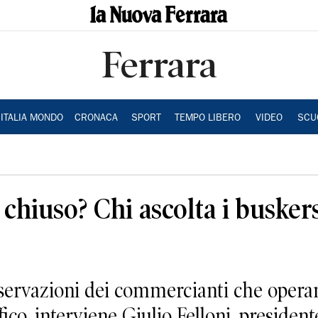
Ferrara
ITALIA MONDO
CRONACA
SPORT
TEMPO LIBERO
VIDEO
SCU
chiuso? Chi ascolta i buskers
servazioni dei commercianti che operan
fico, interviene Giulio Felloni, preside