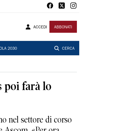
ACCEDI
ABBONATI
OLA 2030
CERCA
 poi farà lo
o nel settore di corso
nte Ascom. «Per ora