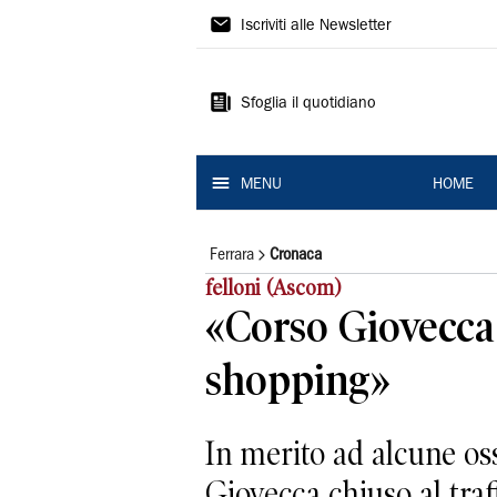
La
Iscriviti alle Newsletter
Nuova
Ferrara
Sfoglia il quotidiano
MENU
HOME
Ferrara
Cronaca
felloni (Ascom)
«Corso Giovecca 
shopping»
In merito ad alcune os
Giovecca chiuso al traf