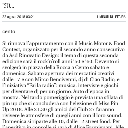
’50...
22 agosto 2018 03:21
1 MINUTI DI LETTURA
cento
Si rinnova l’appuntamento con il Music Motor & Food
Contest, organizzato per il secondo anno consecutivo
da Asd Rinovatio Design: il tema di questa seconda
edizione sarà il rock’n’roll anni ’50 e ’60. L’evento si
svolgerà in piazza della Rocca a Cento sabato e
domenica. Sabato apertura dei mercatini creativi
dalle 17 e con Mirco Bencivenni, dj di Ciao Radio, e
l’iniziativa “Fai la radio”: musica, interviste e giochi
per diventare dj per un giorno. Auto d’epoca in
mostra. Nel tardo pomeriggio è prevista una sfilata di
pin up che si concluderà con l’elezione di Miss Pin
Up 2018. Alle 21.30 gli amici del Club 27 faranno
rivivere le atmosfere di quegli anni con il loro sound.
Domenica si riparte alle 10, dalle 12 street food. Per
l’aperitivo in consolle si sarà dj Alice Formignani. Alle