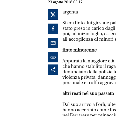
23 agosto 2018 03:12
argenta
Si era finto, lui giovane 
stato preso in carico dagl
poi, ad inizio luglio, esse
all’accoglienza di minori
finto minorenne
Appurata la maggiore età –
che hanno stabilito il rag
denunciato dalla polizia f
violenza privata, danneggi
personale e truffa aggrava
altri reati nel suo passato
Dal suo arrivo a Forlì, ult
hanno accertato come fosse
nel Ferrarese per minaccia