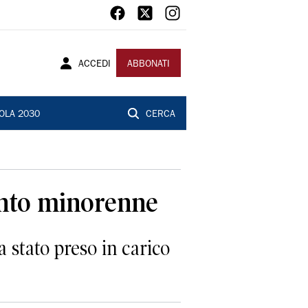
ACCEDI
ABBONATI
OLA 2030
CERCA
finto minorenne
a stato preso in carico