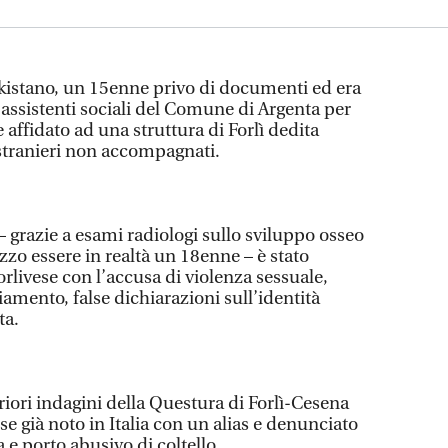
pakistano, un 15enne privo di documenti ed era
i assistenti sociali del Comune di Argenta per
re affidato ad una struttura di Forlì dedita
 stranieri non accompagnati.
 grazie a esami radiologi sullo sviluppo osseo
azzo essere in realtà un 18enne – è stato
orlivese con l’accusa di violenza sessuale,
amento, false dichiarazioni sull’identità
ta.
eriori indagini della Questura di Forlì-Cesena
 già noto in Italia con un alias e denunciato
 e porto abusivo di coltello.