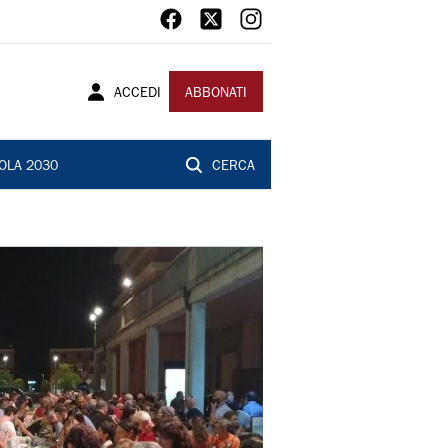
ACCEDI
ABBONATI
OLA 2030
CERCA