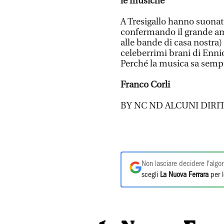
le musiche
A Tresigallo hanno suonato
confermando il grande am
alle bande di casa nostra
celeberrimi brani di Ennio
Perché la musica sa semp
Franco Corli
BY NC ND ALCUNI DIRIT
Non lasciare decidere l'algor
scegli
La Nuova Ferrara
per l