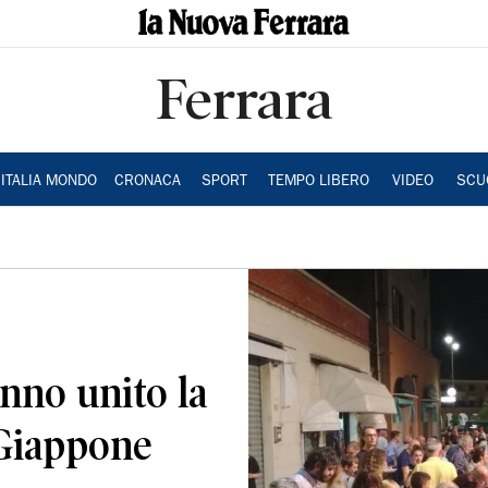
Ferrara
ITALIA MONDO
CRONACA
SPORT
TEMPO LIBERO
VIDEO
SCU
nno unito la
 Giappone