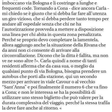
imboccano via Bologna e li costringe a lunghe e
frequenti code. Tornando a Cona - dice ancora Carla -
mi chiedo se è giusto che si debba far fare all'utenza
un giro vizioso, che si debba perdere tanto tempo per
andare all'ospedale senza che chi ne ha
l'autorizzazione provveda a mettere a disposizione
una linea per chi abita in questa zona penalizzata.
Perché se proprio devo completare la lamentela,
allora aggiungo anche la situazione della Rivana che
da anni non ci consente di arrivare alla
circonvallazione. Dicono che la ditta è fallita, ma non
ve ne sono altre ?». Carla quindi a nome di tanti
residenti afferma che da casa sua, o meglio da
qualsiasi punto di via Bologna, bisogna prendere un
autobus che porti alla stazione, qui un secondo
mezzo per arrivare in viale Cavour o al vecchio
“Sant’Anna” e poi finalmente il numero 6 che va fino
a Cona; e non le interessa se ha la possibilità di
utilizzare uno stesso biglietto che può valere per la
durata complessiva del viaggio, perché la stessa trafila
la deve fare anche al ritorno. «