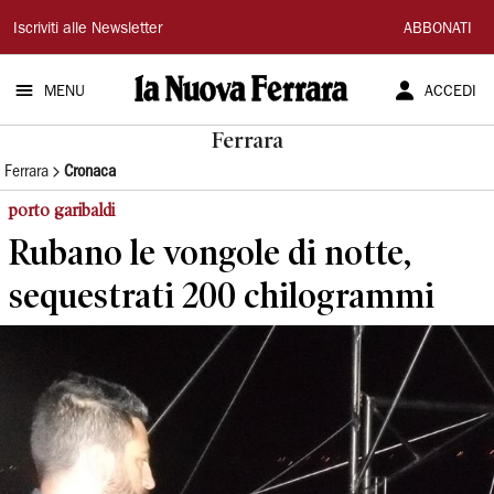
La
Iscriviti alle Newsletter
ABBONATI
Nuova
MENU
ACCEDI
Ferrara
Ferrara
Ferrara
Cronaca
porto garibaldi
Rubano le vongole di notte,
sequestrati 200 chilogrammi