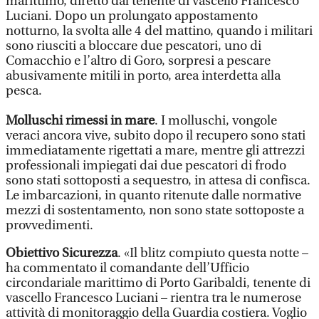
marittimo, diretto dal tenente di vascello Francesco
Luciani. Dopo un prolungato appostamento
notturno, la svolta alle 4 del mattino, quando i militari
sono riusciti a bloccare due pescatori, uno di
Comacchio e l’altro di Goro, sorpresi a pescare
abusivamente mitili in porto, area interdetta alla
pesca.
Molluschi rimessi in mare
. I molluschi, vongole
veraci ancora vive, subito dopo il recupero sono stati
immediatamente rigettati a mare, mentre gli attrezzi
professionali impiegati dai due pescatori di frodo
sono stati sottoposti a sequestro, in attesa di confisca.
Le imbarcazioni, in quanto ritenute dalle normative
mezzi di sostentamento, non sono state sottoposte a
provvedimenti.
Obiettivo Sicurezza
. «Il blitz compiuto questa notte –
ha commentato il comandante dell’Ufficio
circondariale marittimo di Porto Garibaldi, tenente di
vascello Francesco Luciani – rientra tra le numerose
attività di monitoraggio della Guardia costiera. Voglio