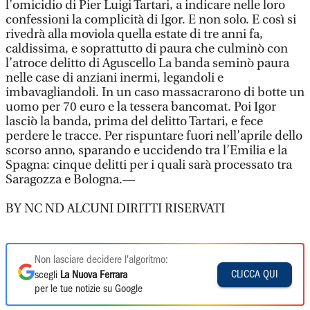
l’omicidio di Pier Luigi Tartari, a indicare nelle loro
confessioni la complicità di Igor. E non solo. E così si
rivedrà alla moviola quella estate di tre anni fa,
caldissima, e soprattutto di paura che culminò con
l’atroce delitto di Aguscello La banda seminò paura
nelle case di anziani inermi, legandoli e
imbavagliandoli. In un caso massacrarono di botte un
uomo per 70 euro e la tessera bancomat. Poi Igor
lasciò la banda, prima del delitto Tartari, e fece
perdere le tracce. Per rispuntare fuori nell’aprile dello
scorso anno, sparando e uccidendo tra l’Emilia e la
Spagna: cinque delitti per i quali sarà processato tra
Saragozza e Bologna.—
BY NC ND ALCUNI DIRITTI RISERVATI
Non lasciare decidere l'algoritmo:
CLICCA QUI
scegli
La Nuova Ferrara
per le tue notizie su Google