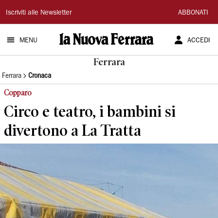
La
Iscriviti alle Newsletter
ABBONATI
Nuova
MENU
ACCEDI
Ferrara
Ferrara
Ferrara
Cronaca
Copparo
Circo e teatro, i bambini si
divertono a La Tratta