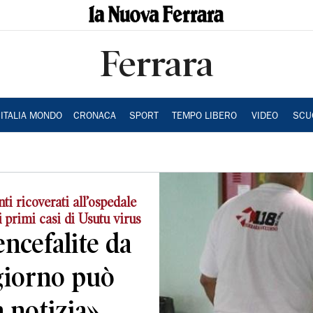
Ferrara
ITALIA MONDO
CRONACA
SPORT
TEMPO LIBERO
VIDEO
SCU
ti ricoverati all’ospedale
i primi casi di Usutu virus
encefalite da
giorno può
a notizia»