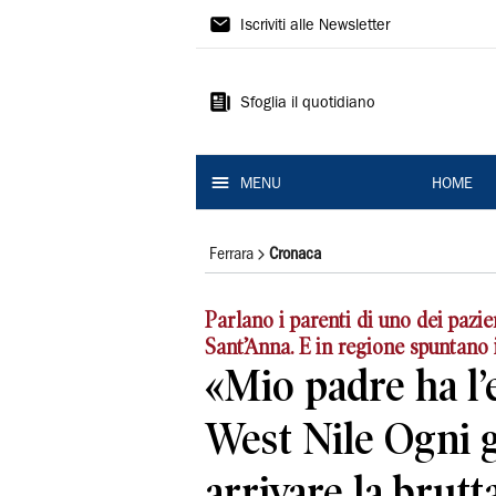
La
Iscriviti alle Newsletter
Nuova
Ferrara
Sfoglia il quotidiano
MENU
HOME
Ferrara
Cronaca
Parlano i parenti di uno dei pazien
Sant’Anna. E in regione spuntano 
«Mio padre ha l’
West Nile Ogni 
arrivare la brutt