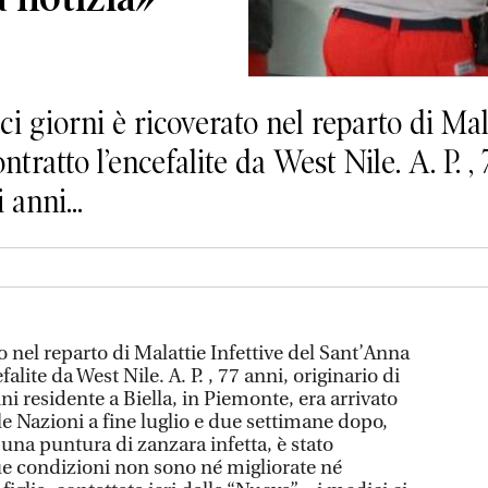
i giorni è ricoverato nel reparto di Mala
ratto l’encefalite da West Nile. A. P. , 
anni...
to nel reparto di Malattie Infettive del Sant’Anna
alite da West Nile. A. P. , 77 anni, originario di
 residente a Biella, in Piemonte, era arrivato
lle Nazioni a fine luglio e due settimane dopo,
una puntura di zanzara infetta, è stato
sue condizioni non sono né migliorate né