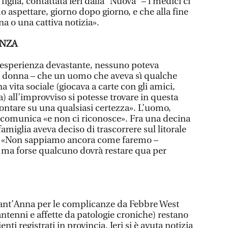
iglia, contattata ieri dalla “Nuova” – i medici ci
aspettare, giorno dopo giorno, e che alla fine
a o una cattiva notizia».
NZA
un’esperienza devastante, nessuno poteva
 donna – che un uomo che aveva sì qualche
 vita sociale (giocava a carte con gli amici,
a) all’improvviso si potesse trovare in questa
ontare su una qualsiasi certezza». L’uomo,
 comunica «e non ci riconosce». Fra una decina
 famiglia aveva deciso di trascorrere sul litorale
rà. «Non sappiamo ancora come faremo –
. – ma forse qualcuno dovrà restare qua per
Sant’Anna per le complicanze da Febbre West
tantenni e affette da patologie croniche) restano
enti registrati in provincia. Ieri si è avuta notizia