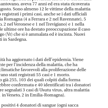
ntovano, aveva 77 anni ed era stata ricoverata
agosto. Sono almeno 12 le vittime della malattia
registrati i primi casi, anche se i dati ufficiali
ia Romagna (4 a Ferrara e 2 nel Ravennate), 5
, 2 nel Veronese e 1 nel Trevigiano) e 1 nella
le ultime ore ha destato preoccupazione il caso
go (Vr) che si è ammalata ed è incinta. Nuovi
ti in Sardegna.
nità ha aggiornato i dati dell’epidemia. Viene
te per l’incidenza della malattia, che ha
climatiche favorevoli alla proliferazione delle
rano stati registrati 55 casi e 1 morto.
 già 255, 103 dei quali colpiti dalla forma
bbre confermata e 40 identificati tra i donatori
re segnalati 3 casi di Usutu virus, altra malattia
1 in Veneto, 2 in Emilia-Romagna).
i positivi 4 donatori di sangue (ogni sacca