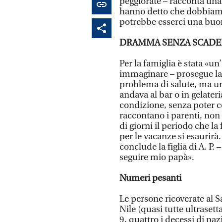
peggiorate – racconta una f
hanno detto che dobbiamo 
potrebbe esserci una buon
DRAMMA SENZA SCADE
Per la famiglia è stata «
immaginare – prosegue la
problema di salute, ma una
andava al bar o in gelateri
condizione, senza poter c
raccontano i parenti, non
di giorni il periodo che la
per le vacanze si esauri
conclude la figlia di A. P
seguire mio papà».
Numeri pesanti
Le persone ricoverate al 
Nile (quasi tutte ultraset
9, quattro i decessi di pazi