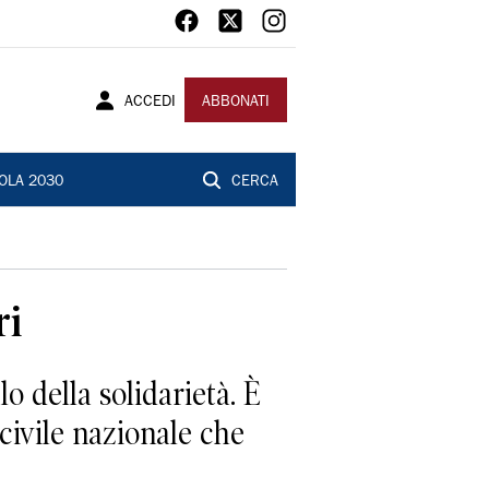
ACCEDI
ABBONATI
OLA 2030
CERCA
ri
o della solidarietà. È
 civile nazionale che