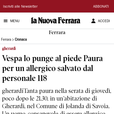
La
Iscriviti alle Newsletter
ABBONATI
Nuova
MENU
ACCEDI
Ferrara
Ferrara
Ferrara
Cronaca
gherardi
Vespa lo punge al piede Paura
per un allergico salvato dal
personale 118
gherardiTanta paura nella serata di giovedì,
poco dopo le 21.30, in un’abitazione di
Gherardi, nel Comune di Jolanda di Savoia.
Un uomo, consapevole di essere allergico