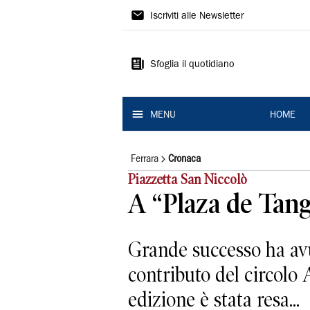
La
Iscriviti alle Newsletter
Nuova
Ferrara
Sfoglia il quotidiano
MENU
HOME
Ferrara
Cronaca
Piazzetta San Niccolò
A “Plaza de Tango
Grande successo ha avut
contributo del circolo 
edizione è stata resa...