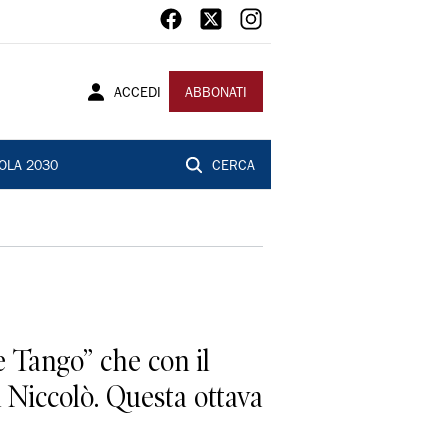
ACCEDI
ABBONATI
OLA 2030
CERCA
e Tango” che con il
n Niccolò. Questa ottava