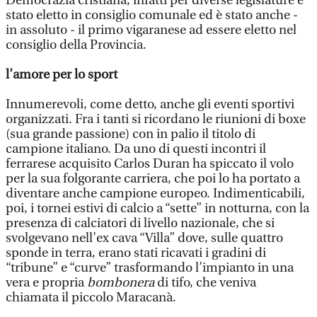
Democrazia cristiana, infatti per diverse legislature è
stato eletto in consiglio comunale ed è stato anche -
in assoluto - il primo vigaranese ad essere eletto nel
consiglio della Provincia.
l’amore per lo sport
Innumerevoli, come detto, anche gli eventi sportivi
organizzati. Fra i tanti si ricordano le riunioni di boxe
(sua grande passione) con in palio il titolo di
campione italiano. Da uno di questi incontri il
ferrarese acquisito Carlos Duran ha spiccato il volo
per la sua folgorante carriera, che poi lo ha portato a
diventare anche campione europeo. Indimenticabili,
poi, i tornei estivi di calcio a “sette” in notturna, con la
presenza di calciatori di livello nazionale, che si
svolgevano nell’ex cava “Villa” dove, sulle quattro
sponde in terra, erano stati ricavati i gradini di
“tribune” e “curve” trasformando l’impianto in una
vera e propria
bombonera
di tifo, che veniva
chiamata il piccolo Maracanà.