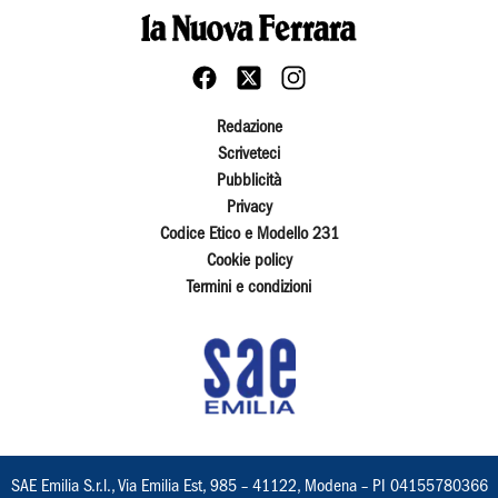
Redazione
Scriveteci
Pubblicità
Privacy
Codice Etico e Modello 231
Cookie policy
Termini e condizioni
SAE Emilia S.r.l., Via Emilia Est, 985 – 41122, Modena – PI 04155780366