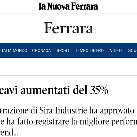
Ferrara
ITALIA MONDO
CRONACA
SPORT
TEMPO LIBERO
VIDEO
SCU
icavi aumentati del 35%
trazione di Sira Industrie ha approvato 
e ha fatto registrare la migliore perfo
end...