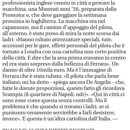
professionista inglese venuto in città a provare la
macchina, una Maserati anni ’50, preparata dalla
Promotor e, che deve gareggiare la settimana
prossima in Inghilterra. La macchina era nel
capannone, ma il camion d’appoggio del pilota,
all’esterno, è stato preso di mira la notte scorsa dai
ladri: «Hanno rubato attrezzature speciali, tute,
accessori per le gare, effetti personali del pilota che è
tornato a Londra con una cartolina non certo positiva
della città. E dire che la sera prima eravamo in centro
ed era stato sorpreso dalla bellezza di Ferrara». Un
danno di oltre 10mila euro. Ma è l’immagine di
Ferrara che è stata rubata: «Il pilota che parla bene
italiano, mi ha detto - spiega ancora De Angelis - che,
fatte le dovute proporzioni, questo fatto gli ricordava
Scampia (il quartiere di Napoli, ndr)». «Qui in città ci
sono zone come questa senza controlli. Ma il
problema è che quando si trovano i ladri, se si
punissero veramente servirebbe a farli desistere,
invece». E questa è un’altra cartolina dall’Italia. —