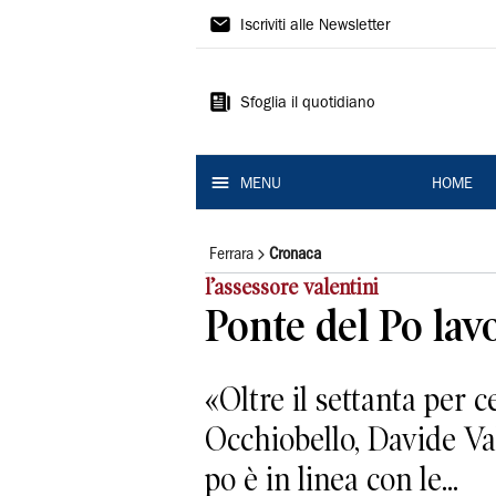
La
Iscriviti alle Newsletter
Nuova
Ferrara
Sfoglia il quotidiano
MENU
HOME
Ferrara
Cronaca
l’assessore valentini
Ponte del Po lavo
«Oltre il settanta per c
Occhiobello, Davide Va
po è in linea con le...