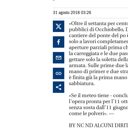
31 agosto 2018 03:26
«Oltre il settanta per cento
pubblici di Occhiobello, 
cantiere del ponte del po è
solo a lavori completament
aperture parziali prima c
la carreggiata e le due pa
gettare solo la soletta del
armata. Sulle prime due la
mano di primer e due stra
è finita già la prima mano 
sabbiatura.
«Se il meteo tiene - conc
l’opera pronta per l’11 ot
senza sosta dall’11 giugno
come le polveri». —
BY NC ND ALCUNI DIRIT