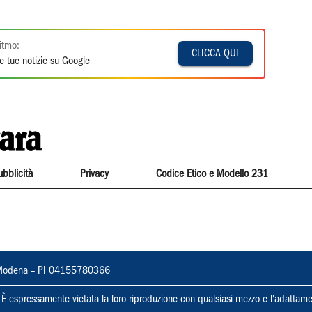
itmo:
CLICCA QUI
e tue notizie su Google
ubblicità
Privacy
Codice Etico e Modello 231
22, Modena – PI 04155780366
ti. È espressamente vietata la loro riproduzione con qualsiasi mezzo e l'adattame