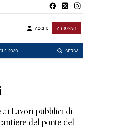
ACCEDI
ABBONATI
OLA 2030
CERCA
i
e ai Lavori pubblici di
antiere del ponte del