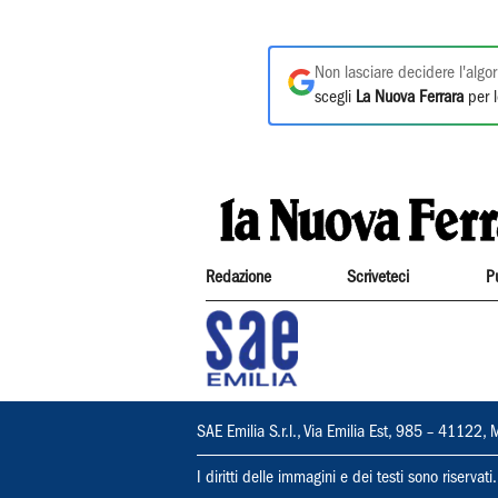
Non lasciare decidere l'algor
scegli
La Nuova Ferrara
per l
Redazione
Scriveteci
P
SAE Emilia S.r.l., Via Emilia Est, 985 – 411
I diritti delle immagini e dei testi sono riserva