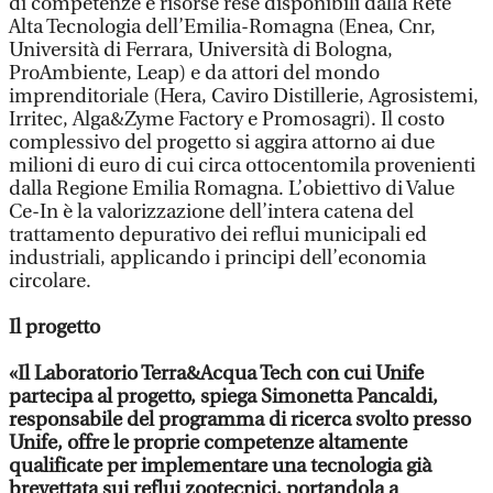
di competenze e risorse rese disponibili dalla Rete
Alta Tecnologia dell’Emilia-Romagna (Enea, Cnr,
Università di Ferrara, Università di Bologna,
ProAmbiente, Leap) e da attori del mondo
imprenditoriale (Hera, Caviro Distillerie, Agrosistemi,
Irritec, Alga&Zyme Factory e Promosagri). Il costo
complessivo del progetto si aggira attorno ai due
milioni di euro di cui circa ottocentomila provenienti
dalla Regione Emilia Romagna. L’obiettivo di Value
Ce-In è la valorizzazione dell’intera catena del
trattamento depurativo dei reflui municipali ed
industriali, applicando i principi dell’economia
circolare.
Il progetto
«Il Laboratorio Terra&Acqua Tech con cui Unife
partecipa al progetto, spiega Simonetta Pancaldi,
responsabile del programma di ricerca svolto presso
Unife, offre le proprie competenze altamente
qualificate per implementare una tecnologia già
brevettata sui reflui zootecnici, portandola a