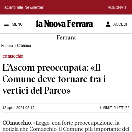
La
Iscriviti alle Newsletter
ABBONATI
Nuova
MENU
ACCEDI
Ferrara
Ferrara
Ferrara
Cronaca
comacchio
L’Ascom preoccupata: «Il
Comune deve tornare tra i
vertici del Parco»
13 aprile 2021 03:12
1 MINUTI DI LETTURA
COmacchio
. «Leggo, con forte preoccupazione, la
notizia che Comacchio, il Comune più importante del