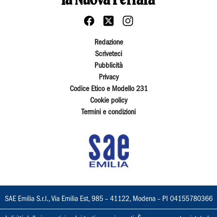
Redazione
Scriveteci
Pubblicità
Privacy
Codice Etico e Modello 231
Cookie policy
Termini e condizioni
SAE Emilia S.r.l., Via Emilia Est, 985 – 41122, Modena – PI 04155780366