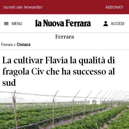
La
Iscriviti alle Newsletter
ABBONATI
Nuova
MENU
ACCEDI
Ferrara
Ferrara
Ferrara
Cronaca
La cultivar Flavia la qualità di
fragola Civ che ha successo al
sud