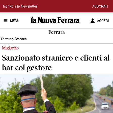
La
Iscriviti alle Newsletter
ABBONATI
Nuova
MENU
ACCEDI
Ferrara
Ferrara
Ferrara
Cronaca
Migliarino
Sanzionato straniero e clienti al
bar col gestore