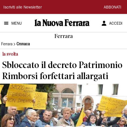
La
Iscriviti alle Newsletter
ABBONATI
Nuova
MENU
ACCEDI
Ferrara
Ferrara
Ferrara
Cronaca
la svolta
Sbloccato il decreto Patrimonio
Rimborsi forfettari allargati