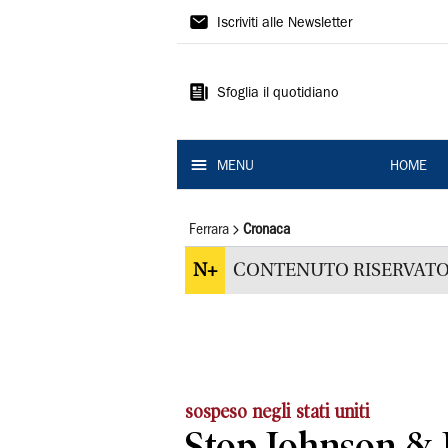
La
Iscriviti alle Newsletter
Nuova
Ferrara
Sfoglia il quotidiano
MENU
HOME
Ferrara
Cronaca
N+
CONTENUTO RISERVATO
sospeso negli stati uniti
Stop Johnson & 