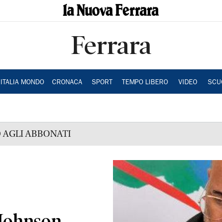
Ferrara
ITALIA MONDO
CRONACA
SPORT
TEMPO LIBERO
VIDEO
SCU
 AGLI ABBONATI
Johnson.