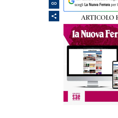
scegli
La Nuova Ferrara
per l
ARTICOLO 