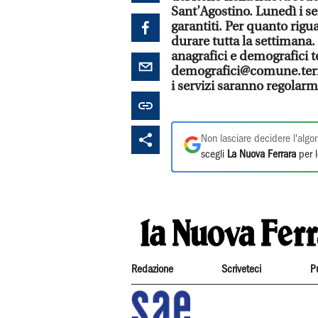
Sant’Agostino. Lunedì i se
garantiti. Per quanto riguar
durare tutta la settimana.
anagrafici e demografici 
demografici@comune.terred
i servizi saranno regolarme
Non lasciare decidere l'algor
scegli
La Nuova Ferrara
per l
Redazione
Scriveteci
P