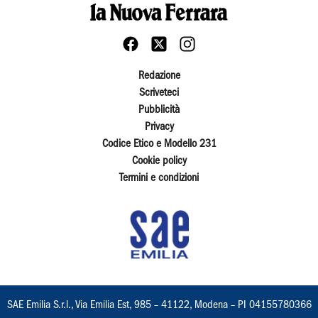
Redazione
Scriveteci
Pubblicità
Privacy
Codice Etico e Modello 231
Cookie policy
Termini e condizioni
SAE Emilia S.r.l., Via Emilia Est, 985 – 41122, Modena – PI 04155780366