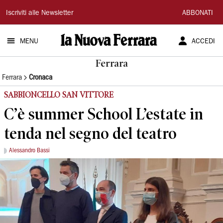
La
Iscriviti alle Newsletter
ABBONATI
Nuova
MENU
ACCEDI
Ferrara
Ferrara
Ferrara
Cronaca
SABBIONCELLO SAN VITTORE
C’è summer School L’estate in
tenda nel segno del teatro
Alessandro Bassi