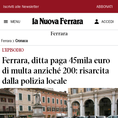
La
Iscriviti alle Newsletter
ABBONATI
Nuova
MENU
ACCEDI
Ferrara
Ferrara
Ferrara
Cronaca
L'EPISODIO
Ferrara, ditta paga 45mila euro
di multa anziché 200: risarcita
dalla polizia locale