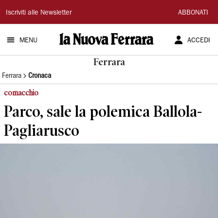
La
Iscriviti alle Newsletter
ABBONATI
Nuova
MENU
ACCEDI
Ferrara
Ferrara
Ferrara
Cronaca
comacchio
Parco, sale la polemica Ballola-
Pagliarusco