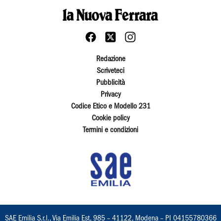
Redazione
Scriveteci
Pubblicità
Privacy
Codice Etico e Modello 231
Cookie policy
Termini e condizioni
SAE Emilia S.r.l., Via Emilia Est, 985 – 41122, Modena – PI 04155780366