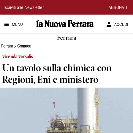
La
Iscriviti alle Newsletter
ABBONATI
Nuova
MENU
ACCEDI
Ferrara
Ferrara
Ferrara
Cronaca
vicenda versalis
Un tavolo sulla chimica con
Regioni, Eni e ministero