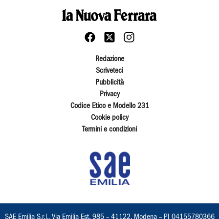
Redazione
Scriveteci
Pubblicità
Privacy
Codice Etico e Modello 231
Cookie policy
Termini e condizioni
SAE Emilia S.r.l., Via Emilia Est, 985 – 41122, Modena – PI 04155780366