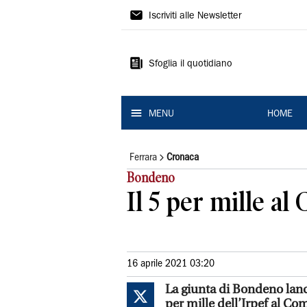
La
Iscriviti alle Newsletter
Nuova
Ferrara
Sfoglia il quotidiano
MENU
HOME
Ferrara
Cronaca
Bondeno
Il 5 per mille a
16 aprile 2021 03:20
La giunta di Bondeno lanci
per mille dell’Irpef al Co