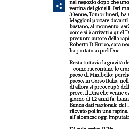
nel negozio dopo che uno 
vetrina dei gioielli. Ieri 
30enne, Tomor Imeri, ha 
Maggioni portare davanti a
bastano, al momento: sarà 
come si è arrivati a quel 
presunto autore della rapi
Roberto D’Errico, sarà ne
ha portato a quel Dna.
Resta tuttavia la gravità 
– come raccontano le cron
paese di Mirabello: perch
paese, in Corso Italia, nel
di allora si preoccupò del
prove, il Dna che venne es
giorno di 12 anni fa, hanno
Banca dati nazionale del 
rilevato poi in una rapina
all’albanese oggi imputato