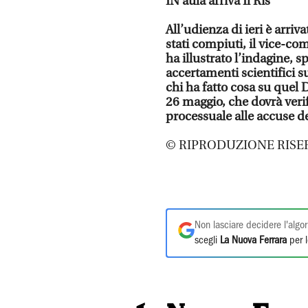
IN aula arriva Il Ris
All’udienza di ieri è arriv
stati compiuti, il vice-c
ha illustrato l’indagine, 
accertamenti scientifici 
chi ha fatto cosa su quel 
26 maggio, che dovrà verif
processuale alle accuse d
© RIPRODUZIONE RISE
Non lasciare decidere l'algor
scegli
La Nuova Ferrara
per l