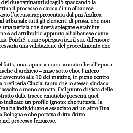
dei due rapinatori si tagliò spaccando la
mattina il processo a carico di un albanese
visto l’accusa rappresentata dal pm Andrea
l tribunale tutti gli elementi di prova, che non
una perizia che dovrà spiegare e stabilire
Dna e ad attribuirlo appunto all’albanese come
na. Poiché, come spiegava ieri il suo difensore,
cessaria una validazione del procedimento che
del fatto, una rapina a mano armata che all’epoca
ache d’archivio – mise sotto choc l’intero
é avvenuto alle 10 del mattino, in pieno centro
la oreficeria Cinzia: tanto che lo stesso sindaco
l’assalto a mano armata. Dal punto di vista delle
tratto dalle tracce ematiche presenti quel
 indicato un profilo ignoto: che tuttavia, la
Dna ha individuato e associato ad un altro Dna
 a Bologna e che portava dritto dritto
 nel processo ferrarese.