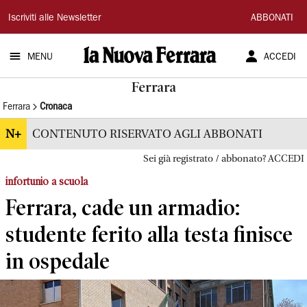
La
Iscriviti alle Newsletter
ABBONATI
Nuova
MENU
ACCEDI
Ferrara
Ferrara
Ferrara
Cronaca
N+
CONTENUTO RISERVATO AGLI ABBONATI
Sei già registrato / abbonato? ACCEDI
infortunio a scuola
Ferrara, cade un armadio:
studente ferito alla testa finisce
in ospedale