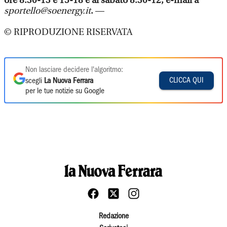
ore 8.30-13 e 15-18 e al sabato 8.30-12; e-mail a
sportello@soenergy.it
.
—
© RIPRODUZIONE RISERVATA
Non lasciare decidere l'algoritmo:
CLICCA QUI
scegli
La Nuova Ferrara
per le tue notizie su Google
Redazione