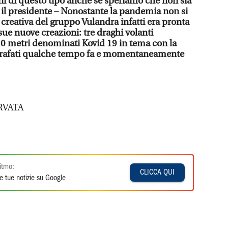
ni di questo tipo anche se speriamo che non sia
 il presidente – Nonostante la pandemia non si
a creativa del gruppo Vulandra infatti era pronta
 sue nuove creazioni: tre draghi volanti
 10 metri denominati Kovid 19 in tema con la
grafati qualche tempo fa e momentaneamente
RVATA
itmo:
CLICCA QUI
e tue notizie su Google