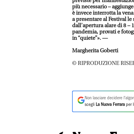
previste per manifestazio
più necessario – aggiunge
è invece interrotta la ven
a presentare al Festival le
dall’apertura alare di 8 –
pandemia, provati e foto
in “quiete”». —
Margherita Goberti
© RIPRODUZIONE RISE
Non lasciare decidere l'algor
scegli
La Nuova Ferrara
per l