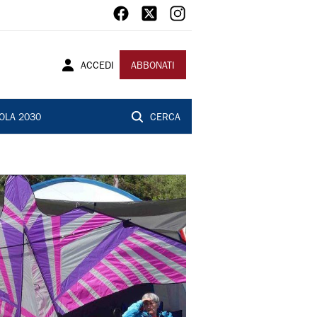
ACCEDI
ABBONATI
OLA 2030
CERCA