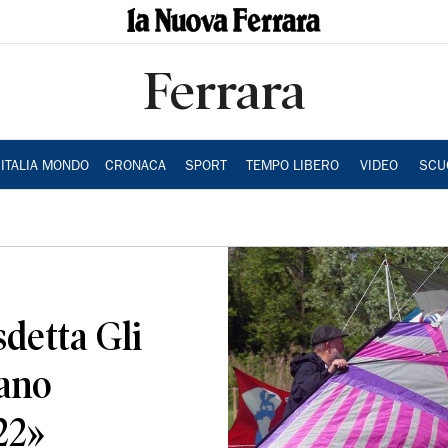
Ferrara
ITALIA MONDO
CRONACA
SPORT
TEMPO LIBERO
VIDEO
SCU
sdetta Gli
lano
22»