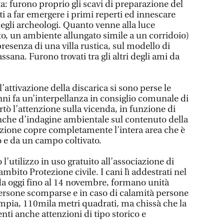
: furono proprio gli scavi di preparazione del
uti a far emergere i primi reperti ed innescare
degli archeologi. Quanto venne alla luce
to, un ambiente allungato simile a un corridoio)
presenza di una villa rustica, sul modello di
ssana. Furono trovati tra gli altri degli ami da
’attivazione della discarica si sono perse le
nni fa un’interpellanza in consiglio comunale di
tò l’attenzione sulla vicenda, in funzione di
anche d’indagine ambientale sul contenuto della
tazione copre completamente l’intera area che è
o e da un campo coltivato.
’utilizzo in uso gratuito all’associazione di
mbito Protezione civile. I cani lì addestrati nel
 da oggi fino al 14 novembre, formano unità
 persone scomparse e in caso di calamità persone
ampia, 110mila metri quadrati, ma chissà che la
nti anche attenzioni di tipo storico e