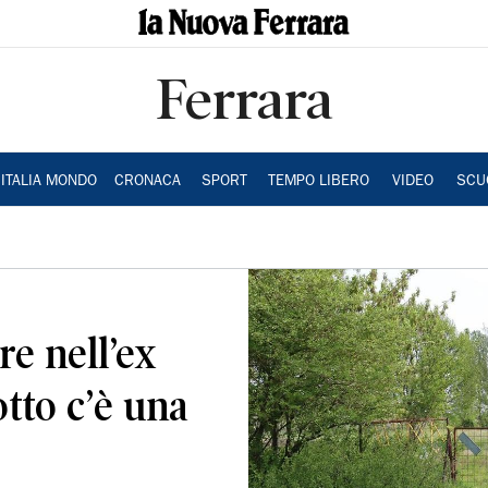
Ferrara
ITALIA MONDO
CRONACA
SPORT
TEMPO LIBERO
VIDEO
SCU
re nell’ex
otto c’è una