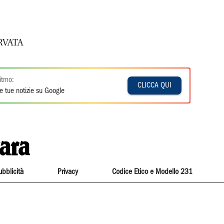
RVATA
itmo:
CLICCA QUI
e tue notizie su Google
ubblicità
Privacy
Codice Etico e Modello 231