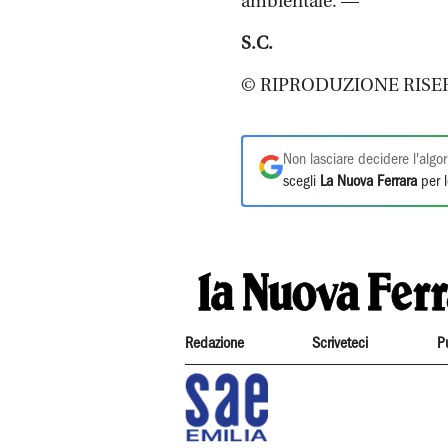
ambientale. —
S.C.
© RIPRODUZIONE RISE
Non lasciare decidere l'algor
scegli
La Nuova Ferrara
per l
Redazione
Scriveteci
P