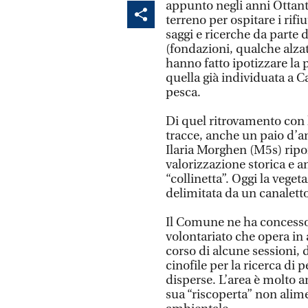
appunto negli anni Ottanta
terreno per ospitare i rifi
saggi e ricerche da parte 
(fondazioni, qualche alza
hanno fatto ipotizzare la 
quella già individuata a Ca
pesca.
Di quel ritrovamento con l
tracce, anche un paio d’a
Ilaria Morghen (M5s) ripor
valorizzazione storica e 
“collinetta”. Oggi la vege
delimitata da un canalett
Il Comune ne ha concesso l
volontariato che opera in a
corso di alcune sessioni,
cinofile per la ricerca di
disperse. L’area è molto 
sua “riscoperta” non alime