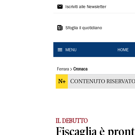
La
Iscriviti alle Newsletter
Nuova
Ferrara
Sfoglia il quotidiano
MENU
HOME
Ferrara
Cronaca
N+
CONTENUTO RISERVATO
IL DEBUTTO
Fiscaglia è pront