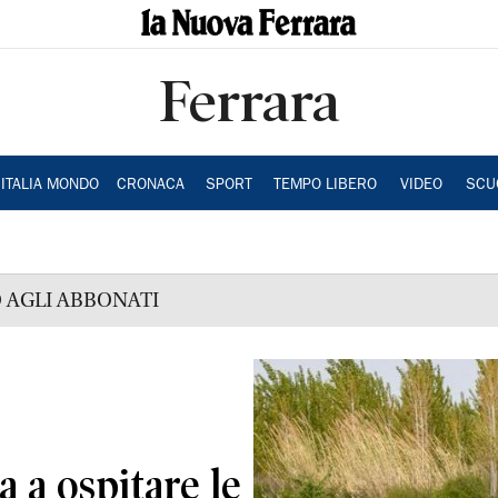
Ferrara
ITALIA MONDO
CRONACA
SPORT
TEMPO LIBERO
VIDEO
SCU
 AGLI ABBONATI
a a ospitare le