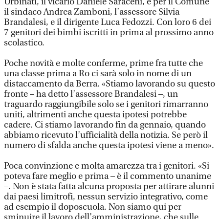
Urbinati, il vicario Daniele Saraceni, e per il Comune
il sindaco Andrea Zamboni, l’assessore Silvia
Brandalesi, e il dirigente Luca Fedozzi. Con loro 6 dei
7 genitori dei bimbi iscritti in prima al prossimo anno
scolastico.
Poche novità e molte conferme, prime fra tutte che
una classe prima a Ro ci sarà solo in nome di un
distaccamento da Berra. «Stiamo lavorando su questo
fronte – ha detto l’assessore Brandalesi –, un
traguardo raggiungibile solo se i genitori rimarranno
uniti, altrimenti anche questa ipotesi potrebbe
cadere. Ci stiamo lavorando fin da gennaio, quando
abbiamo ricevuto l’ufficialità della notizia. Se però il
numero di sfalda anche questa ipotesi viene a meno».
Poca convinzione e molta amarezza tra i genitori. «Si
poteva fare meglio e prima – è il commento unanime
–. Non è stata fatta alcuna proposta per attirare alunni
dai paesi limitrofi, nessun servizio integrativo, come
ad esempio il doposcuola. Non siamo qui per
sminuire il lavoro dell’amministrazione, che sulle