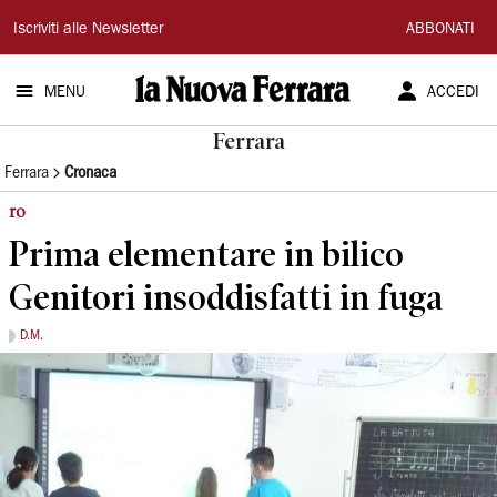
La
Iscriviti alle Newsletter
ABBONATI
Nuova
MENU
ACCEDI
Ferrara
Ferrara
Ferrara
Cronaca
ro
Prima elementare in bilico
Genitori insoddisfatti in fuga
D.M.