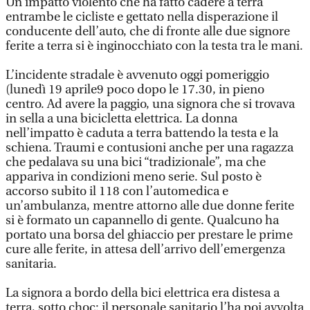
Un impatto violento che ha fatto cadere a terra
entrambe le cicliste e gettato nella disperazione il
conducente dell’auto, che di fronte alle due signore
ferite a terra si è inginocchiato con la testa tra le mani.
L’incidente stradale è avvenuto oggi pomeriggio
(lunedì 19 aprile9 poco dopo le 17.30, in pieno
centro. Ad avere la paggio, una signora che si trovava
in sella a una bicicletta elettrica. La donna
nell’impatto è caduta a terra battendo la testa e la
schiena. Traumi e contusioni anche per una ragazza
che pedalava su una bici “tradizionale”, ma che
appariva in condizioni meno serie. Sul posto è
accorso subito il 118 con l’automedica e
un’ambulanza, mentre attorno alle due donne ferite
si è formato un capannello di gente. Qualcuno ha
portato una borsa del ghiaccio per prestare le prime
cure alle ferite, in attesa dell’arrivo dell’emergenza
sanitaria.
La signora a bordo della bici elettrica era distesa a
terra, sotto choc: il personale sanitario l’ha poi avvolta