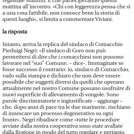
regionale Mammi. E che parteciperanno questa
mattina all’incontro. «Chi con leggerezza pensa che sì
a una cosa fattibile, non conosce bene la storia di
questi luoghi», si limita a commentare Viviani.
la risposta
Intanto, arriva la replica del sindaco di Comacchio
Pierluigi Negri: «Il sindaco di Goro non può
permettersi di dire che i comacchiesi non possono
lavorare nel “suo” Comune. – dice-. Immaginate se
fosse successo il contrario: io, sindaco di Comacchio,
vado sulla stampa e dichiaro che non deve essere
possibile che soggetti diversi da quelli che operano
attualmente nel nostro Comune possano usufruire di
nuovi superficie di allevamento di vongole. Sono
parole discriminatorie e ingiustificate – aggiunge –
che, dopo anni di pace tra le due marinerie, rischiano
di innescare un processo degenerativo su ogni
fronte». Negri ribadisce come «tutte le procedure
avviate dalla nostra cooperativa sono state avallate
dalla Regione in modo del tutto regolare e pertanto,