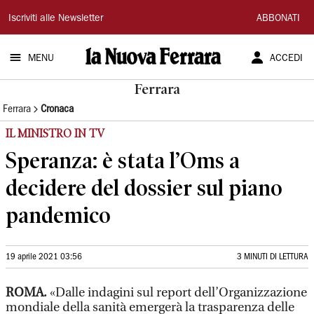
La
Iscriviti alle Newsletter
ABBONATI
Nuova
MENU
ACCEDI
Ferrara
Ferrara
Ferrara
Cronaca
IL MINISTRO IN TV
Speranza: è stata l’Oms a
decidere del dossier sul piano
pandemico
19 aprile 2021 03:56
3 MINUTI DI LETTURA
ROMA.
«Dalle indagini sul report dell’Organizzazione
mondiale della sanità emergerà la trasparenza delle