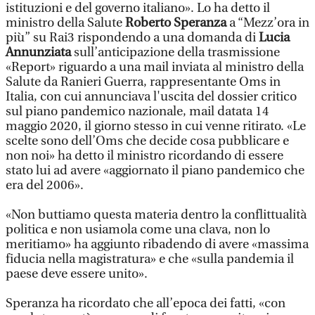
istituzioni e del governo italiano». Lo ha detto il
ministro della Salute
Roberto Speranza
a “Mezz’ora in
più” su Rai3 rispondendo a una domanda di
Lucia
Annunziata
sull’anticipazione della trasmissione
«Report» riguardo a una mail inviata al ministro della
Salute da Ranieri Guerra, rappresentante Oms in
Italia, con cui annunciava l'uscita del dossier critico
sul piano pandemico nazionale, mail datata 14
maggio 2020, il giorno stesso in cui venne ritirato. «Le
scelte sono dell’Oms che decide cosa pubblicare e
non noi» ha detto il ministro ricordando di essere
stato lui ad avere «aggiornato il piano pandemico che
era del 2006».
«Non buttiamo questa materia dentro la conflittualità
politica e non usiamola come una clava, non lo
meritiamo» ha aggiunto ribadendo di avere «massima
fiducia nella magistratura» e che «sulla pandemia il
paese deve essere unito».
Speranza ha ricordato che all’epoca dei fatti, «con