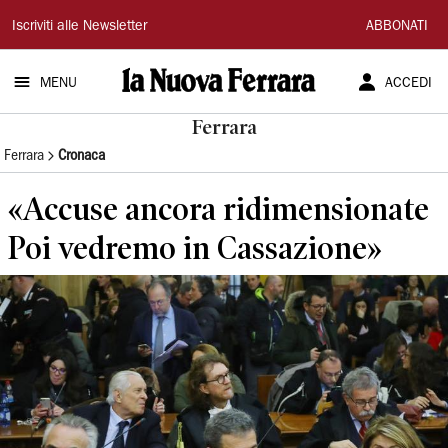
La
Iscriviti alle Newsletter
ABBONATI
Nuova
MENU
ACCEDI
Ferrara
Ferrara
Ferrara
Cronaca
«Accuse ancora ridimensionate
Poi vedremo in Cassazione»