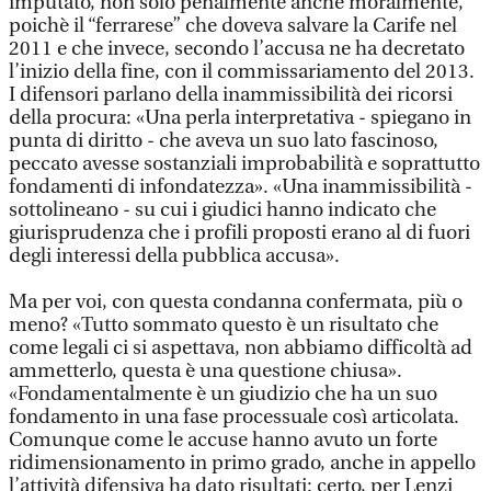
imputato, non solo penalmente anche moralmente,
poichè il “ferrarese” che doveva salvare la Carife nel
2011 e che invece, secondo l’accusa ne ha decretato
l’inizio della fine, con il commissariamento del 2013.
I difensori parlano della inammissibilità dei ricorsi
della procura: «Una perla interpretativa - spiegano in
punta di diritto - che aveva un suo lato fascinoso,
peccato avesse sostanziali improbabilità e soprattutto
fondamenti di infondatezza». «Una inammissibilità -
sottolineano - su cui i giudici hanno indicato che
giurisprudenza che i profili proposti erano al di fuori
degli interessi della pubblica accusa».
Ma per voi, con questa condanna confermata, più o
meno? «Tutto sommato questo è un risultato che
come legali ci si aspettava, non abbiamo difficoltà ad
ammetterlo, questa è una questione chiusa».
«Fondamentalmente è un giudizio che ha un suo
fondamento in una fase processuale così articolata.
Comunque come le accuse hanno avuto un forte
ridimensionamento in primo grado, anche in appello
l’attività difensiva ha dato risultati: certo, per Lenzi