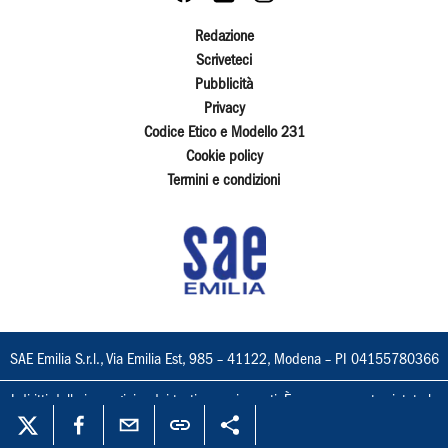
Redazione
Scriveteci
Pubblicità
Privacy
Codice Etico e Modello 231
Cookie policy
Termini e condizioni
SAE Emilia S.r.l., Via Emilia Est, 985 – 41122, Modena – PI 04155780366
I diritti delle immagini e dei testi sono riservati. È espressamente vietata la
loro riproduzione con qualsiasi mezzo e l'adattamento totale o parziale.