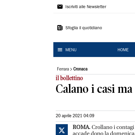
La
Iscriviti alle Newsletter
Nuova
Ferrara
Sfoglia il quotidiano
MENU
HOME
Ferrara
Cronaca
il bollettino
Calano i casi ma 
20 aprile 2021 04:09
ROMA.
Crollano i contag
accade dopo la domenica, m