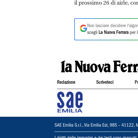
il prossimo 26 di airle, co
Non lasciare decidere l'algor
scegli
La Nuova Ferrara
per l
Redazione
Scriveteci
P
SAE Emilia S.r.l., Via Emilia Est, 985 – 411