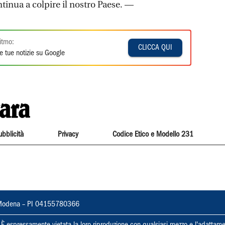
ntinua a colpire il nostro Paese. —
itmo:
CLICCA QUI
e tue notizie su Google
ubblicità
Privacy
Codice Etico e Modello 231
22, Modena – PI 04155780366