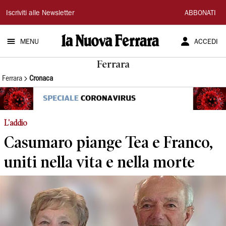
La
Iscriviti alle Newsletter
ABBONATI
Nuova
MENU
ACCEDI
Ferrara
Ferrara
Ferrara
Cronaca
L'addio
Casumaro piange Tea e Franco,
uniti nella vita e nella morte