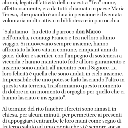
alunni, legati all'attività della maestra "Tea" come,
affettuosamente, era da tutti chiamata in paese Maria
Teresa, che quando è andata in pensione è diventata
volontaria molto attiva in biblioteca e in parrocchia.
"Salutiamo - ha detto il parroco
don Marco
nell'omelia, i coniugi Franco e Tea nel loro ultimo
viaggio. Si muovevano sempre insieme, hanno
affrontato la loro vita in comune, cinquant'anni di
gioie, dolori e sacrifici, con l'impegno di sostenersi a
vicenda e hanno mantenuto fede al loro giuramento e
insieme sono andati all'incontro con il Signore. La
loro felicità è quella che sono andati in cielo insieme.
Impensabile che uno potesse farlo lasciando l'altro in
questa vita terrena, Trasformiamo questo momento
di dolore in un momento di orgoglio per quello che ci
hanno lasciato e insegnato".
Al termine del rito funebre i feretri sono rimasti in
chiesa, per alcuni minuti, per permettere ai presenti
di appoggiarvi entrambe le loro mani come segno di
fraterno saluto ad una coppia che si è sempre spesa