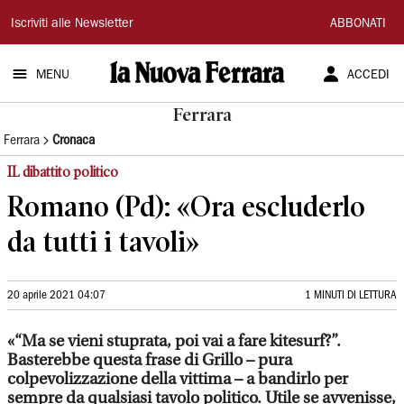
La
Iscriviti alle Newsletter
ABBONATI
Nuova
MENU
ACCEDI
Ferrara
Ferrara
Ferrara
Cronaca
IL dibattito politico
Romano (Pd): «Ora escluderlo
da tutti i tavoli»
20 aprile 2021 04:07
1 MINUTI DI LETTURA
«“Ma se vieni stuprata, poi vai a fare kitesurf?”.
Basterebbe questa frase di Grillo – pura
colpevolizzazione della vittima – a bandirlo per
sempre da qualsiasi tavolo politico. Utile se avvenisse,