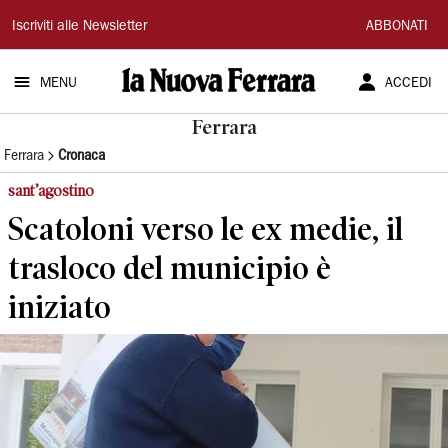
La
Iscriviti alle Newsletter
ABBONATI
Nuova
MENU
ACCEDI
Ferrara
Ferrara
Ferrara
Cronaca
sant’agostino
Scatoloni verso le ex medie, il
trasloco del municipio è
iniziato