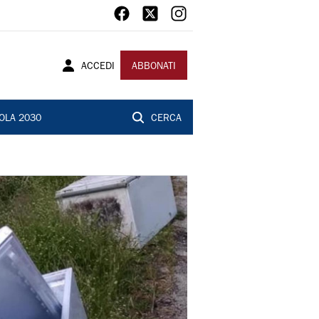
ACCEDI
ABBONATI
OLA 2030
CERCA