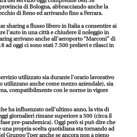
tura del servizio oggi comprende ben 58
 provincia di Bologna, abbracciando anche la
ecchio di Reno ed arrivando fino a Ferrara.
ar sharing a flusso libero in Italia a consentire ai
are l’auto in una città e chiudere il noleggio in
haring arrivano anche all’aeroporto “Marconi” di
ad oggi ci sono stati 7.500 prelievi e rilasci in
rvizio utilizzato sia durante l’orario lavorativo
 lo utilizzano anche come mezzo aziendale), sia
turna, compatibilmente con le norme in vigore
e ha influenzato nell’ultimo anno, la vita di
eggi giornalieri rimane superiore a 500 (circa il
 fase pre-pandemica). Oggi però si può dire che
e una propria scelta quotidiana sta tornando ad
 del Gruppo Tper anche se ancora non a pieno