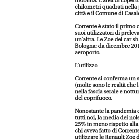
mobilità. L’area di coper
chilometri quadrati nella
città e il Comune di Casal
Corrente è stato il primo c
suoi utilizzatori di prelev
un’altra. Le Zoe del car s
Bologna: da dicembre 2018 
aeroporto.
L’utilizzo
Corrente si conferma un se
(molte sono le realtà che
nella fascia serale e not
del coprifuoco.
Nonostante la pandemia ch
tutti noi, la media dei nol
25% in meno rispetto alla
chi aveva fatto di Corrent
utilizzare le Renault Zoe