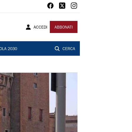
ACCEDI
ABBONATI
OLA 2030
CERCA