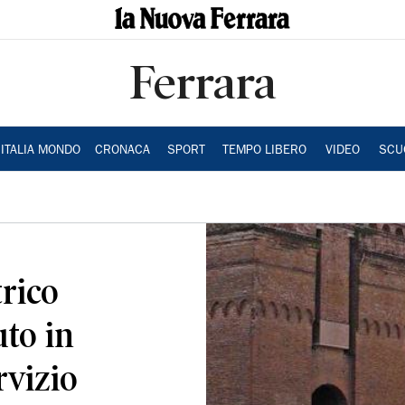
Ferrara
ITALIA MONDO
CRONACA
SPORT
TEMPO LIBERO
VIDEO
SCU
trico
to in
rvizio